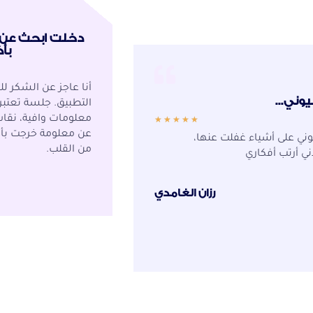
دخلت ابحث عن
بأ
أنا عاجز عن الشكر لل
يوني...
التطبيق. جلسة تعتبر
معلومات وافية، نقا
★
★
★
★
★
عن معلومة خرجت بأك
ني على أشياء غفلت عنها،
من القلب.
ي أرتب أفكاري
رزان الغامدي