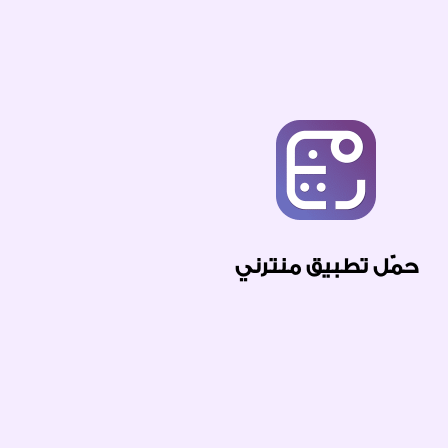
حمّل تطبيق منترني