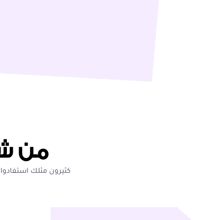
من شه
كثيرون مثلك استفادوا 