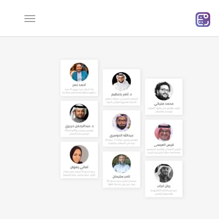
Ski
t
mai
conten