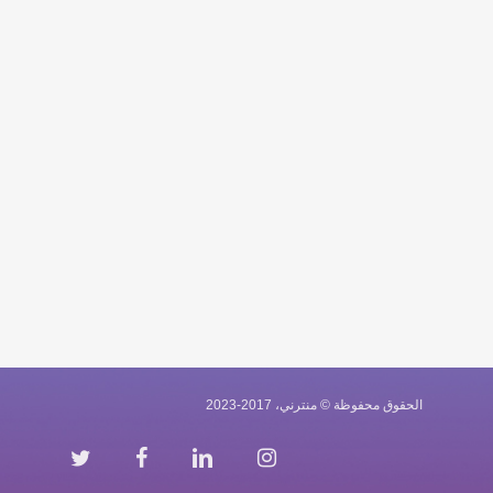
الحقوق محفوظة © منترني، 2017-2023