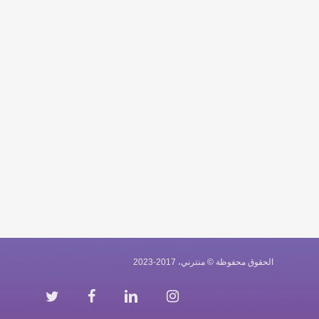
الحقوق محفوظة © منترني، 2017-2023