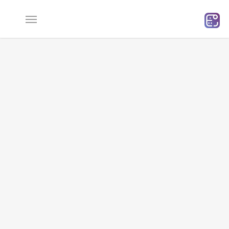
Ski
t
mai
conten