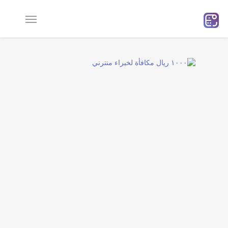
Ski
t
mai
conten