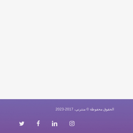
الحقوق محفوظة © منترني، 2017-2023