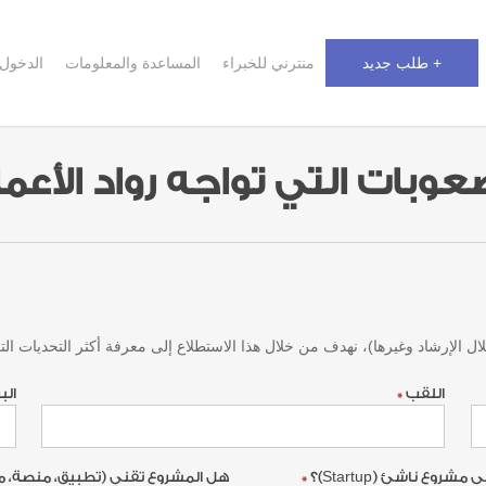
+ طلب جديد
منترني للخبراء
المساعدة والمعلومات
الدخول
عوبات التي تواجه رواد الأعم
ال الإرشاد وغيرها)، نهدف من خلال هذا الاستطلاع إلى معرفة أكثر التحديات الت
اللقب
*
الب
ع ناشئ (Startup)؟
*
هل المشروع تقني (تطبيق، منصة، مت