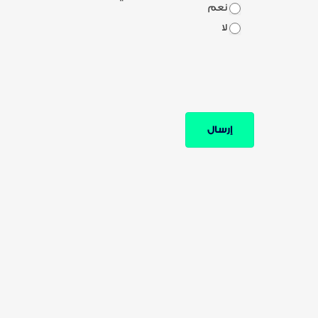
نعم
لا
إرسال