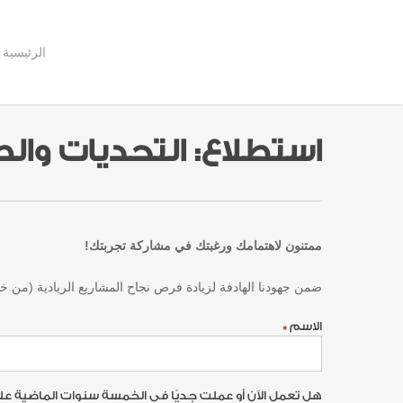
Ski
t
mai
conten
الرئيسية
استطلاع: التحديات والص
ممتنون لاهتمامك ورغبتك في مشاركة تجربتك!
ضمن جهودنا الهادفة لزيادة فرص نجاح المشاريع الريادية (من خل
استطلاع:
الاسم
*
صعويات
وتحديات
تواجه
المشاريع
الناشئة
هل تعمل الآن أو عملت جديًا في الخمسة سنوات الماضية على مشرو