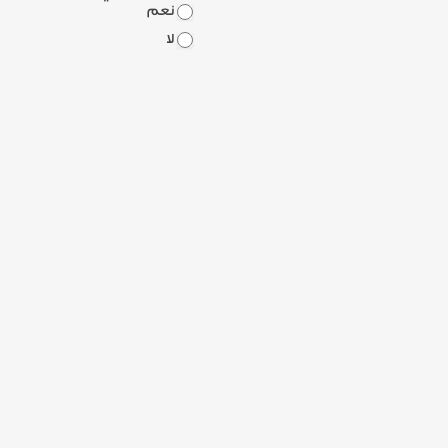
نعم
لا