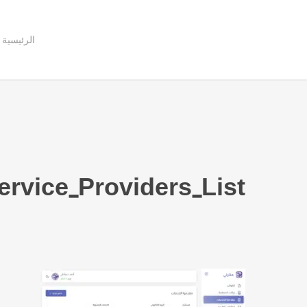
Ski
t
mai
conten
الرئيسية
rvice_Providers_List